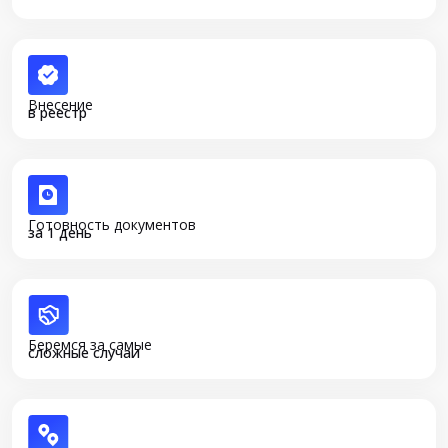
Внесение
в реестр
Готовность документов
за 1 день
Беремся за самые
сложные случаи