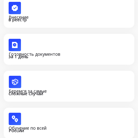
Внесение
в реестр
Готовность документов
за 1 день
Беремся за самые
сложные случаи
Обучение по всей
России