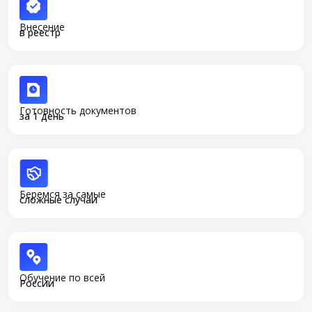
Внесение
в реестр
Готовность документов
за 1 день
Беремся за самые
сложные случаи
Обучение по всей
России