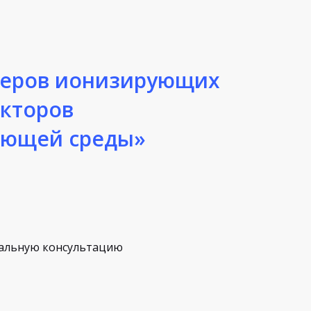
меров ионизирующих
акторов
ающей среды»
альную консультацию