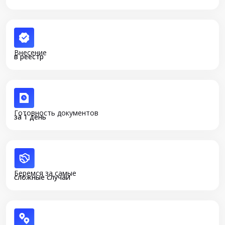
Внесение
в реестр
Готовность документов
за 1 день
Беремся за самые
сложные случаи