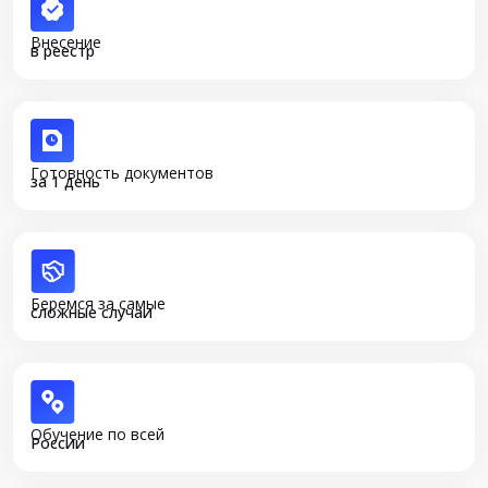
Внесение
в реестр
Готовность документов
за 1 день
Беремся за самые
сложные случаи
Обучение по всей
России