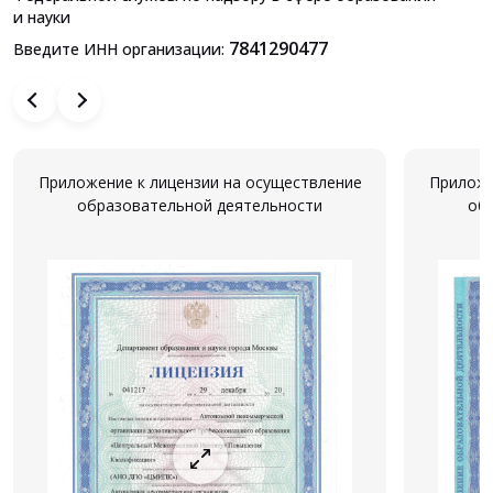
и науки
7841290477
Введите ИНН организации:
Приложение к лицензии на осуществление
Приложе
образовательной деятельности
об