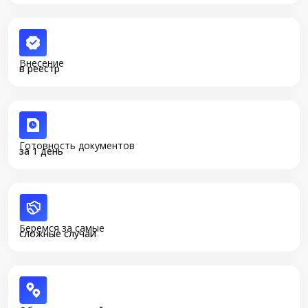
Внесение
в реестр
Готовность документов
за 1 день
Беремся за самые
сложные случаи