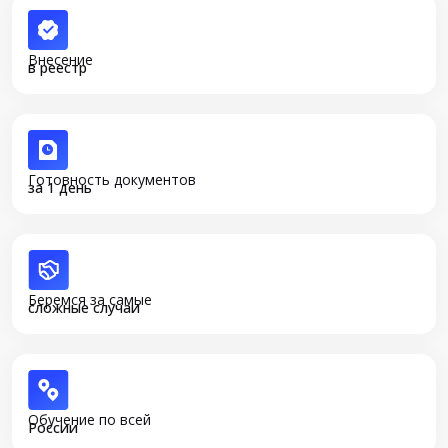
Внесение
в реестр
Готовность документов
за 1 день
Беремся за самые
сложные случаи
Обучение по всей
России