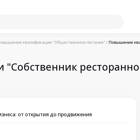
овышение квалификации "Общественное питание"
/
Повышение квал
"Собственник ресторанног
изнеса: от открытия до продвижения