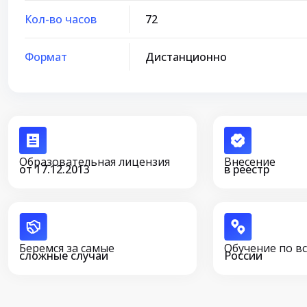
Кол-во часов
72
Формат
Дистанционно
Образовательная лицензия
Внесение
от 17.12.2013
в реестр
Беремся за самые
Обучение по в
сложные случаи
России