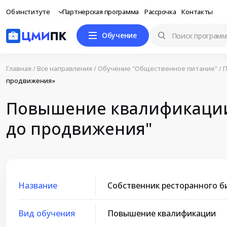
Об институте
Партнерская программа
Рассрочка
Контакты
Обучение
Главная
/
Все направления
/
Обучение "Общественное питание"
/
П
продвижения»
Повышение квалификации 
до продвижения"
Название
Собственник ресторанного б
Вид обучения
Повышение квалификации