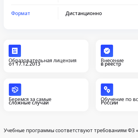
Формат
Дистанционно
Образовательная лицензия
Внесение
от 17.12.2013
в реестр
Беремся за самые
Обучение по в
сложные случаи
России
Учебные программы соответствуют требованиям ФЗ «