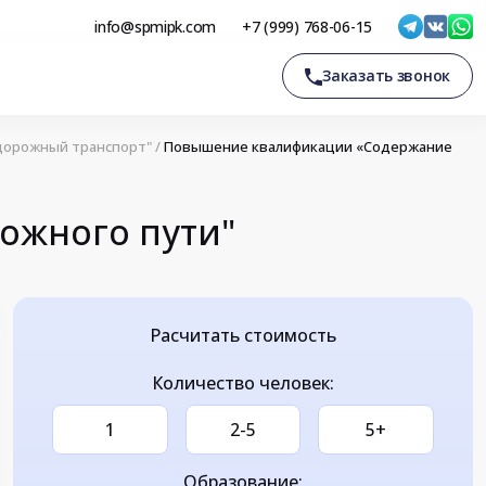
info@spmipk.com
+7 (999) 768-06-15
Заказать звонок
дорожный транспорт"
/
Повышение квалификации «Содержание
ожного пути"
Расчитать стоимость
Количество человек:
1
2-5
5+
Образование: