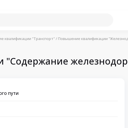
е квалификации "Транспорт"
/
Повышение квалификации "Железно
 "Содержание железнодор
го пути