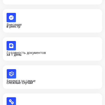
Внесение
в реестр
Готовность документов
за 1 день
Беремся за самые
сложные случаи