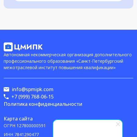
Автономная некоммерческая организация дополнительного
профессионального образования «Санкт-Петербургский
межотраслевой институт повышения квалификации»
info@spmipk.com
+7 (999) 768-06-15
Политика конфиденциальности
Карта сайта
ОГРН
127800000591
ИНН
7841290477