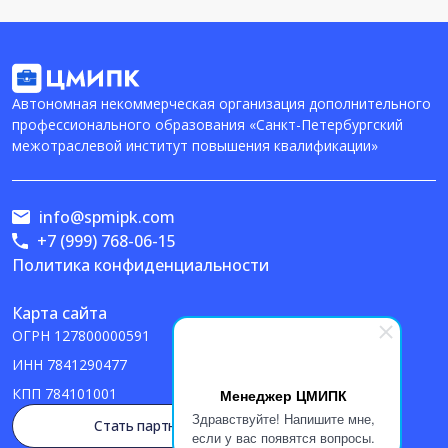
Автономная некоммерческая организация дополнительного
профессионального образования «Санкт-Петербургский
межотраслевой институт повышения квалификации»
info@spmipk.com
+7 (999) 768-06-15
Политика конфиденциальности
Карта сайта
ОГРН
127800000591
ИНН
7841290477
КПП
784101001
Менеджер ЦМИПК
Здравствуйте! Напишите мне,
Стать партнером
если у вас появятся вопросы.