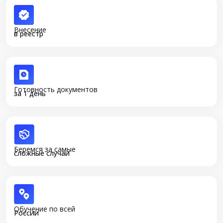
Внесение
в реестр
Готовность документов
за 1 день
Беремся за самые
сложные случаи
Обучение по всей
России