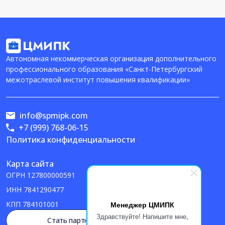
Автономная некоммерческая организация дополнительного
профессионального образования «Санкт-Петербургский
межотраслевой институт повышения квалификации»
info@spmipk.com
+7 (999) 768-06-15
Политика конфиденциальности
Карта сайта
ОГРН
127800000591
ИНН
7841290477
Менеджер ЦМИПК
КПП
784101001
Здравствуйте! Напишите мне,
Стать партнером