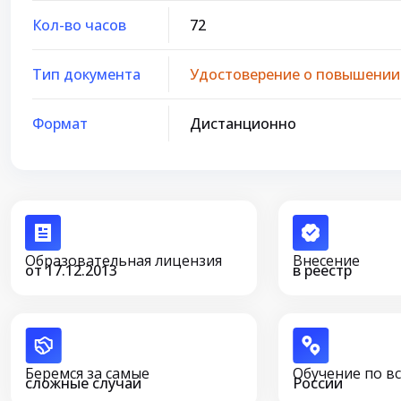
Кол-во часов
72
Тип документа
Удостоверение о повышении
Формат
Дистанционно
Образовательная лицензия
Внесение
от 17.12.2013
в реестр
Беремся за самые
Обучение по в
сложные случаи
России