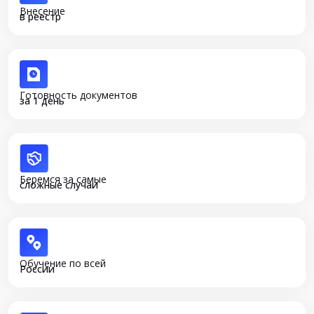
Внесение
в реестр
Готовность документов
за 1 день
Беремся за самые
сложные случаи
Обучение по всей
России