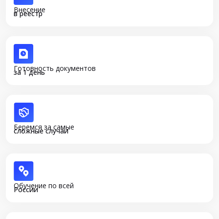
Внесение
в реестр
Готовность документов
за 1 день
Беремся за самые
сложные случаи
Обучение по всей
России