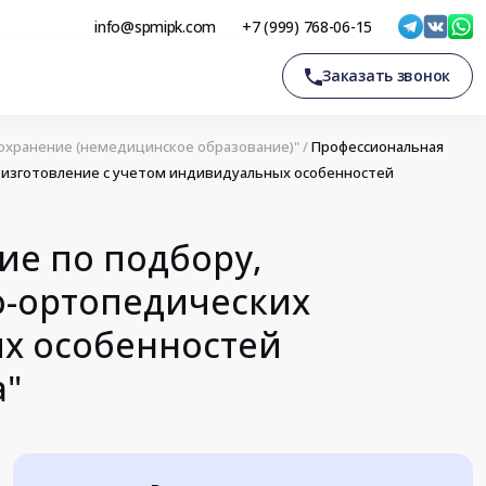
info@spmipk.com
+7 (999) 768-06-15
Заказать звонок
охранение (немедицинское образование)"
/
Профессиональная
 изготовление с учетом индивидуальных особенностей
ие по подбору,
-ортопедических
ых особенностей
а"