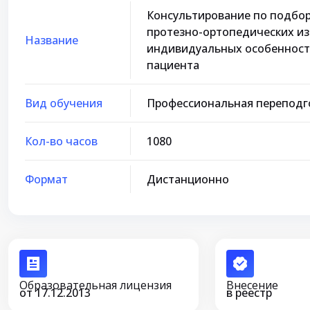
Консультирование по подбо
протезно-ортопедических изд
Название
индивидуальных особенност
пациента
Вид обучения
Профессиональная переподг
Кол-во часов
1080
Формат
Дистанционно
Образовательная лицензия
Внесение
от 17.12.2013
в реестр