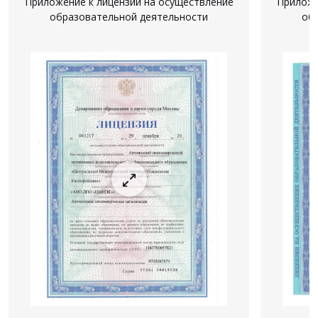
Приложение к лицензии на осуществление
Приложе
образовательной деятельности
об