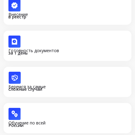
Внесение
в реестр
Готовность документов
за 1 день
Беремся за самые
сложные случаи
Обучение по всей
России