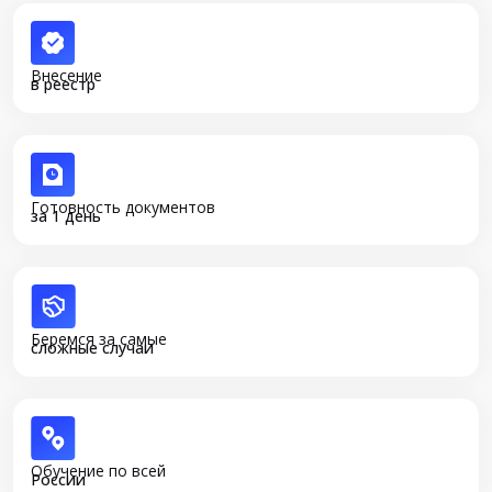
Внесение
в реестр
Готовность документов
за 1 день
Беремся за самые
сложные случаи
Обучение по всей
России