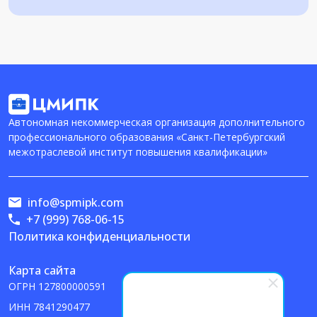
Автономная некоммерческая организация дополнительного
профессионального образования «Санкт-Петербургский
межотраслевой институт повышения квалификации»
info@spmipk.com
+7 (999) 768-06-15
Политика конфиденциальности
Карта сайта
ОГРН
127800000591
ИНН
7841290477