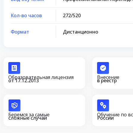
Кол-во часов
272/520
Формат
Дистанционно
Образовательная лицензия
Внесение
от 17.12.2013
в реестр
Беремся за самые
Обучение по в
сложные случаи
России