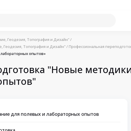
ие, Геодезия, Топография и Дизайн"
/
, Геодезия, Топография и Дизайн"
/
Профессиональная переподгото
и лабораторных опытов»
дготовка "Новые методики
опытов"
ание для полевых и лабораторных опытов
отовка