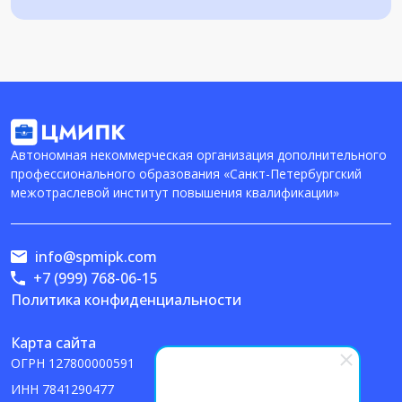
Автономная некоммерческая организация дополнительного
профессионального образования «Санкт-Петербургский
межотраслевой институт повышения квалификации»
info@spmipk.com
+7 (999) 768-06-15
Политика конфиденциальности
Карта сайта
ОГРН
127800000591
ИНН
7841290477