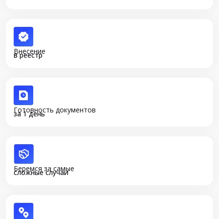
Внесение
в реестр
Готовность документов
за 1 день
Беремся за самые
сложные случаи