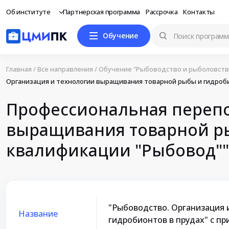
Об институте
Партнерская программа
Рассрочка
Контакты
Обучение
Главная
/
Все направления
/
Обучение "Рыбоводство и рыболовств
Организация и технологии выращивания товарной рыбы и гидроб
Профессиональная перепо
выращивания товарной ры
квалификации "Рыбовод""
"Рыбоводство. Организация 
Название
гидробионтов в прудах" с п