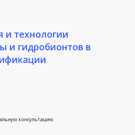
я и технологии
ы и гидробионтов в
лификации
альную консультацию