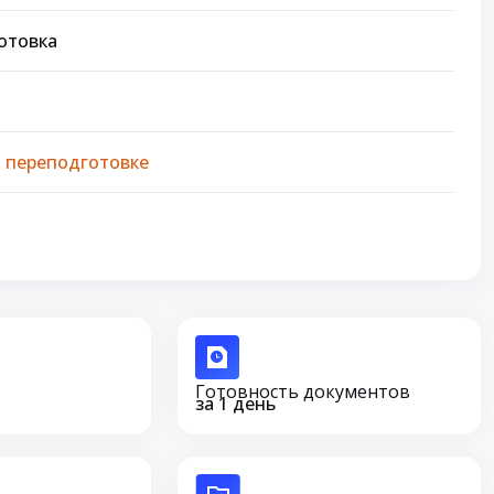
отовка
 переподготовке
Готовность документов
за 1 день