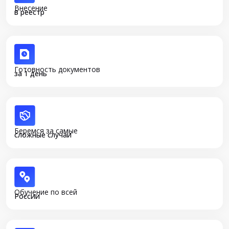
Внесение
в реестр
Готовность документов
за 1 день
Беремся за самые
сложные случаи
Обучение по всей
России