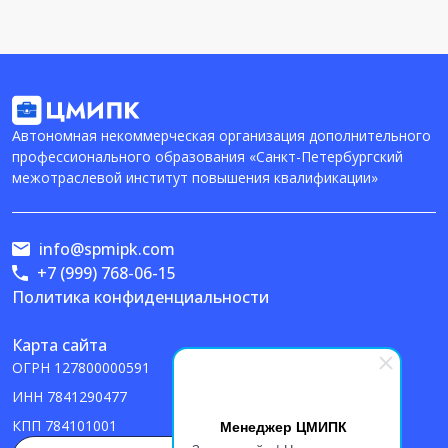
Автономная некоммерческая организация дополнительного
профессионального образования «Санкт-Петербургский
межотраслевой институт повышения квалификации»
info@spmipk.com
+7 (999) 768-06-15
Политика конфиденциальности
Карта сайта
ОГРН
127800000591
ИНН
7841290477
Менеджер ЦМИПК
КПП
784101001