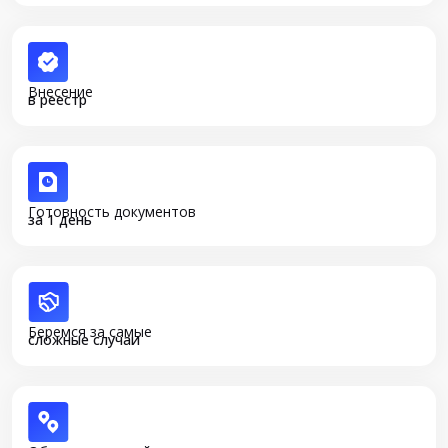
Внесение
в реестр
Готовность документов
за 1 день
Беремся за самые
сложные случаи