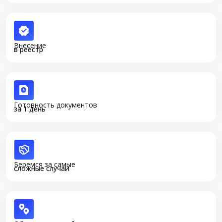
Внесение
в реестр
Готовность документов
за 1 день
Беремся за самые
сложные случаи