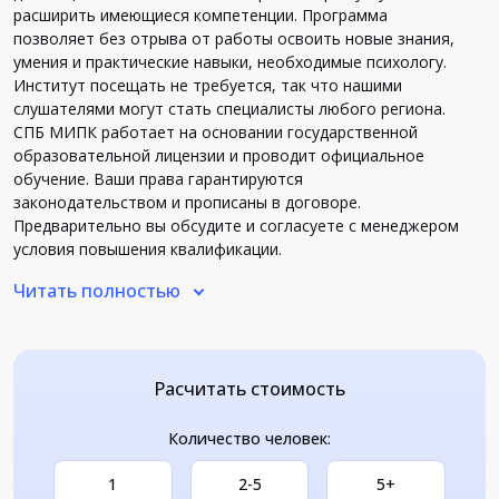
расширить имеющиеся компетенции. Программа
позволяет без отрыва от работы освоить новые знания,
умения и практические навыки, необходимые психологу.
Институт посещать не требуется, так что нашими
слушателями могут стать специалисты любого региона.
СПБ МИПК работает на основании государственной
образовательной лицензии и проводит официальное
обучение. Ваши права гарантируются
законодательством и прописаны в договоре.
Предварительно вы обсудите и согласуете с менеджером
условия повышения квалификации.
Минимальная длительность курсов — 16 академических
Читать полностью
часов. Вы занимаетесь с комфортной интенсивностью и
сами составляете индивидуальный график, а также
контролируете объем ежедневной нагрузки.
Повышение квалификации “Психология” дает
Расчитать стоимость
возможность быть более конкурентоспособным на
рынке труда. Соответственно, вы увеличиваете
заработок, оптимизируете трудовые обязанности,
Количество человек:
можете рассчитывать на карьерный рост. Многие
слушатели, прошедшие курсы, расширяют клиентскую
1
2-5
5+