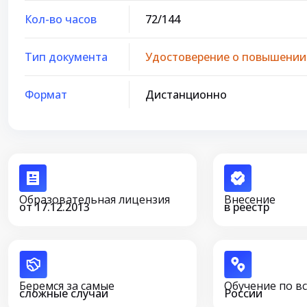
Кол-во часов
72/144
Тип документа
Удостоверение о повышении
Формат
Дистанционно
Образовательная лицензия
Внесение
от 17.12.2013
в реестр
Беремся за самые
Обучение по в
сложные случаи
России