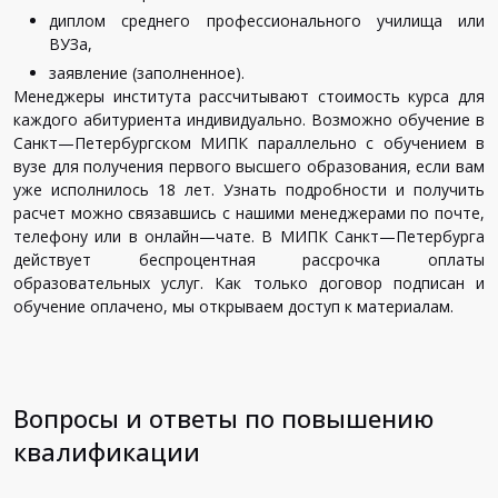
диплом
среднего
профессионального
училища
или
ВУЗа
,
заявление
(
заполненное
).
Менеджеры
института
рассчитывают
стоимость
курса
для
каждого
абитуриента
индивидуально
.
Возможно
обучение
в
Санкт
—
Петербургском
МИПК
параллельно
с
обучением
в
вузе
для
получения
первого
высшего
образования
,
если
вам
уже
исполнилось
18
лет
.
Узнать
подробности
и
получить
расчет
можно
связавшись
с
нашими
менеджерами
по
почте
,
телефону
или
в
онлайн
—
чате
.
В
МИПК
Санкт
—
Петербурга
действует
беспроцентная
рассрочка
оплаты
образовательных
услуг
.
Как
только
договор
подписан
и
обучение
оплачено
,
мы
открываем
доступ
к
материалам
.
Вопросы и ответы по повышению
квалификации