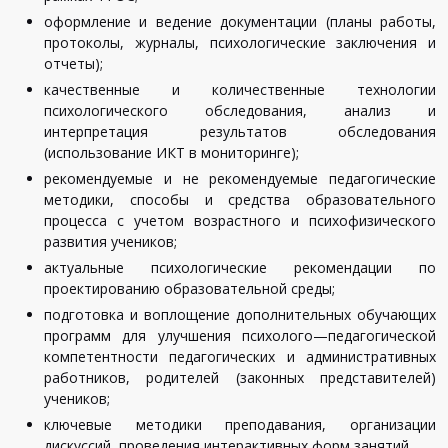
оформление
и
ведение
документации
(
планы
работы
,
протоколы
,
журналы
,
психологические
заключения
и
отчеты
);
качественные
и
количественные
технологии
психологического
обследования
,
анализ
и
интерпретация
результатов
обследования
(
использование
ИКТ
в
мониторинге
);
рекомендуемые
и
не
рекомендуемые
педагогические
методики
,
способы
и
средства
образовательного
процесса
с
учетом
возрастного
и
психофизического
развития
учеников
;
актуальные
психологические
рекомендации
по
проектированию
образовательной
среды
;
подготовка
и
воплощение
дополнительных
обучающих
программ
для
улучшения
психолого
—
педагогической
компетентности
педагогических
и
административных
работников
,
родителей
(
законных
представителей
)
учеников
;
ключевые
методики
преподавания
,
организации
дискуссий
,
проведения
интерактивных
форм
занятий
.