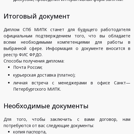
Итоговый документ
Диплом
СПб
МИПК
станет
для
будущего
работодателя
официальным
подтверждением
того
,
что
вы
обладаете
всеми
необходимыми
компетенциями
для
работы
в
выбранной
сфере
.
Информация
о
документе
вносится
в
реестр
ФИС
ФРДО
.
Способы
получения
диплома
:
Почта
России
;
курьерская
доставка
(
платно
);
личная
встреча
с
менеджерами
в
офисе
Санкт
—
Петербургского
МИПК
.
Необходимые документы
Для
того
,
чтобы
заключить
с
вами
договор
,
нам
потребуются
от
вас
следующие
документы
:
копия
паспорта
,