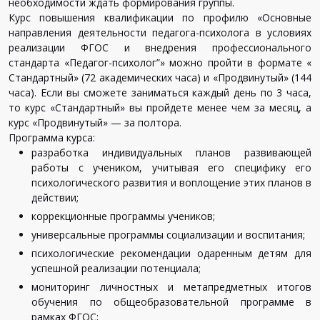
необходимости ждать формирования группы.
Курс повышения квалификации по профилю «Основные
направления деятельности педагога-психолога в условиях
реализации ФГОС и внедрения профессионального
стандарта «Педагог-психолог”» можно пройти в формате «
Стандартный» (72 академических часа) и «Продвинутый» (144
часа). Если вы сможете заниматься каждый день по 3 часа,
то курс «Стандартный» вы пройдете менее чем за месяц, а
курс «Продвинутый» — за полтора.
Программа
курса
:
разработка
индивидуальных
планов
развивающей
работы
с
учеником
,
учитывая
его
специфику
его
психологического
развития
и
воплощение
этих
планов
в
действии
;
коррекционные
программы
учеников
;
универсальные
программы
социализации
и
воспитания
;
психологические
рекомендации
одаренным
детям
для
успешной
реализации
потенциала
;
мониторинг
личностных
и
метапредметных
итогов
обучения
по
общеобразовательной
программе
в
рамках
ФГОС
;