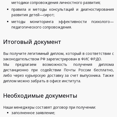
методики
сопровождения
личностного
развития
;
правила
и
методы
консультаций
и
диагностирования
развития
детей
—
сирот
;
методы
мониторинга
эффективности
психолого
—
педагогического
сопровождения
.
Итоговый документ
Вы
получите
легитимный
диплом
,
который
в
соответствии
с
законодательством
РФ
зарегистрирован
в
ФИС
ФРДО
.
Мы
предлагаем
возможность
получения
диплома
дистанционно
при
содействии
Почты
России
бесплатно
,
либо
через
курьерскую
доставку
за
счет
выпускника
.
Также
диплом
можно
забрать
в
офисе
института
.
Необходимые документы
Наши
менеджеры
составят
договор
при
получении
:
заполненное
заявление
;