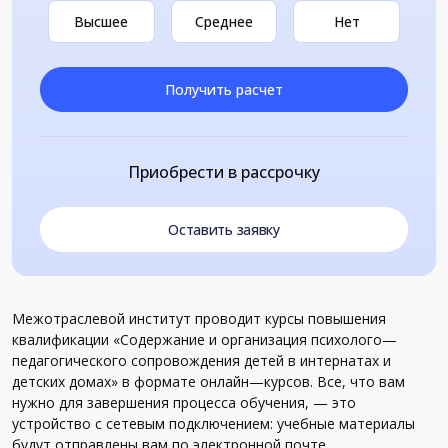
Высшее
Среднее
Нет
Получить расчет
Приобрести в рассрочку
Оставить заявку
Межотраслевой
институт
проводит
курсы
повышения
квалификации
«
Содержание
и
организация
психолого
—
педагогического
сопровождения
детей
в
интернатах
и
детских
домах
»
в
формате
онлайн
—
курсов
.
Все
,
что
вам
нужно
для
завершения
процесса
обучения
, —
это
устройство
с
сетевым
подключением
:
учебные
материалы
будут
отправлены
вам
по
электронной
почте
.