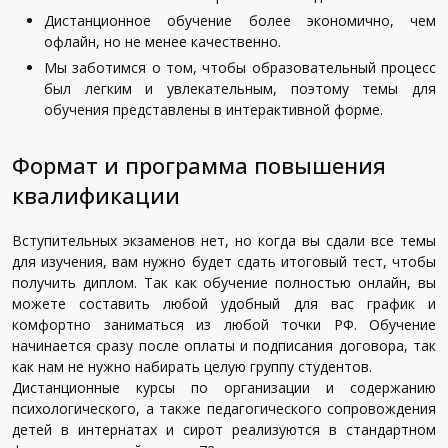
Дистанционное
обучение
более
экономично
,
чем
офлайн
,
но
не
менее
качественно
.
Мы
заботимся
о
том
,
чтобы
образовательный
процесс
был
легким
и
увлекательным
,
поэтому
темы
для
обучения
представлены
в
интерактивной
форме
.
Формат и программа повышения
квалификации
Вступительных
экзаменов
нет
,
но
когда
вы
сдали
все
темы
для
изучения
,
вам
нужно
будет
сдать
итоговый
тест
,
чтобы
получить
диплом
.
Так
как
обучение
полностью
онлайн
,
вы
можете
составить
любой
удобный
для
вас
график
и
комфортно
заниматься
из
любой
точки
РФ
.
Обучение
начинается
сразу
после
оплаты
и
подписания
договора
,
так
как
нам
не
нужно
набирать
целую
группу
студентов
.
Дистанционные
курсы
по
организации
и
содержанию
психологического
,
а
также
педагогического
сопровождения
детей
в
интернатах
и
сирот
реализуются
в
стандартном