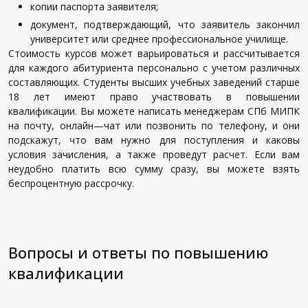
копии
паспорта
заявителя
;
документ
,
подтверждающий
,
что
заявитель
закончил
университет
или
среднее
профессиональное
училище
.
Стоимость
курсов
может
варьироваться
и
рассчитывается
для
каждого
абитуриента
персонально
с
учетом
различных
составляющих
.
Студенты
высших
учебных
заведений
старше
18
лет
имеют
право
участвовать
в
повышении
квалификации
.
Вы
можете
написать
менеджерам
СПб
МИПК
на
почту
,
онлайн
—
чат
или
позвонить
по
телефону
,
и
они
подскажут
,
что
вам
нужно
для
поступления
и
каковы
условия
зачисления
,
а
также
проведут
расчет
.
Если
вам
неудобно
платить
всю
сумму
сразу
,
вы
можете
взять
беспроцентную
рассрочку
.
Вопросы и ответы по повышению
квалификации