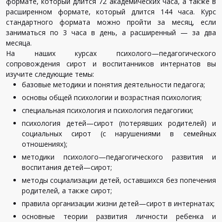
формате
,
который
длится
72
академических
часа
,
а
также
в
расширенном
формате
,
который
длится
144
часа
.
Курс
стандартного
формата
можно
пройти
за
месяц
,
если
заниматься
по
3
часа
в
день
,
а
расширенный
—
за
два
месяца
.
На
наших
курсах
психолого
—
педагогического
сопровождения
сирот
и
воспитанников
интернатов
вы
изучите
следующие
темы
:
базовые
методики
и
понятия
деятельности
педагога
;
основы
общей
психологии
и
возрастная
психология
;
специальная
психология
и
психология
педагогики
;
психология
детей
—
сирот
(
потерявших
родителей
)
и
социальных
сирот
(
с
нарушениями
в
семейных
отношениях
);
методики
психолого
—
педагогического
развития
и
воспитания
детей
—
сирот
;
методы
социализации
детей
,
оставшихся
без
попечения
родителей
,
а
также
сирот
;
правила
организации
жизни
детей
—
сирот
в
интернатах
;
основные
теории
развития
личности
ребенка
и