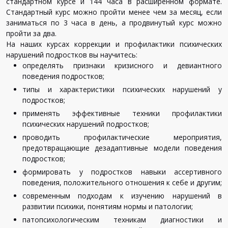
стандартном
курсе
и
144
часа
в
расширенном
формате
.
Стандартный
курс
можно
пройти
менее
чем
за
месяц
,
если
заниматься
по
3
часа
в
день
,
а
продвинутый
курс
можно
пройти
за
два
.
На
наших
курсах
коррекции
и
профилактики
психических
нарушений
подростков
вы
научитесь
:
определять
признаки
кризисного
и
девиантного
поведения
подростков
;
типы
и
характеристики
психических
нарушений
у
подростков
;
применять
эффективные
техники
профилактики
психических
нарушений
подростков
;
проводить
профилактические
мероприятия
,
предотвращающие
дезадаптивные
модели
поведения
подростков
;
формировать
у
подростков
навыки
ассертивного
поведения
,
положительного
отношения
к
себе
и
другим
;
современным
подходам
к
изучению
нарушений
в
развитии
психики
,
понятиям
нормы
и
патологии
;
патопсихологическим
техникам
диагностики
и