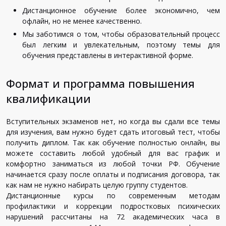
Дистанционное
обучение
более
экономично
,
чем
офлайн
,
но
не
менее
качественно
.
Мы
заботимся
о
том
,
чтобы
образовательный
процесс
был
легким
и
увлекательным
,
поэтому
темы
для
обучения
представлены
в
интерактивной
форме
.
Формат и программа повышения
квалификации
Вступительных
экзаменов
нет
,
но
когда
вы
сдали
все
темы
для
изучения
,
вам
нужно
будет
сдать
итоговый
тест
,
чтобы
получить
диплом
.
Так
как
обучение
полностью
онлайн
,
вы
можете
составить
любой
удобный
для
вас
график
и
комфортно
заниматься
из
любой
точки
РФ
.
Обучение
начинается
сразу
после
оплаты
и
подписания
договора
,
так
как
нам
не
нужно
набирать
целую
группу
студентов
.
Дистанционные
курсы
по
современным
методам
профилактики
и
коррекции
подростковых
психических
нарушений
рассчитаны
на
72
академических
часа
в