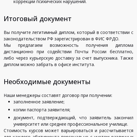
коррекции
психических
нарушений
.
Итоговый документ
Вы
получите
легитимный
диплом
,
который
в
соответствии
с
законодательством
РФ
зарегистрирован
в
ФИС
ФРДО
.
Мы
предлагаем
возможность
получения
диплома
дистанционно
при
содействии
Почты
России
бесплатно
,
либо
через
курьерскую
доставку
за
счет
выпускника
.
Также
диплом
можно
забрать
в
офисе
института
.
Необходимые документы
Наши
менеджеры
составят
договор
при
получении
:
заполненное
заявление
;
копии
паспорта
заявителя
;
документ
,
подтверждающий
,
что
заявитель
закончил
университет
или
среднее
профессиональное
училище
.
Стоимость
курсов
может
варьироваться
и
рассчитывается
для
каждого
абитуриента
персонально
с
учетом
различных