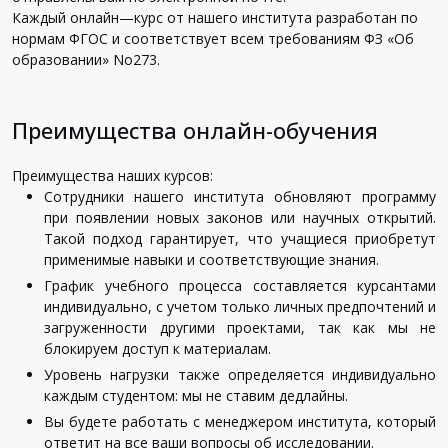
Каждый
онлайн
—
курс
от
нашего
института
разработан
по
нормам
ФГОС
и
соответствует
всем
требованиям
ФЗ
«
Об
образовании
»
No273
.
Преимущества онлайн-обучения
Преимущества
наших
курсов
:
Сотрудники
нашего
института
обновляют
программу
при
появлении
новых
законов
или
научных
открытий
.
Такой
подход
гарантирует
,
что
учащиеся
приобретут
применимые
навыки
и
соответствующие
знания
.
График
учебного
процесса
составляется
курсантами
индивидуально
,
с
учетом
только
личных
предпочтений
и
загруженности
другими
проектами
,
так
как
мы
не
блокируем
доступ
к
материалам
.
Уровень
нагрузки
также
определяется
индивидуально
каждым
студентом
:
мы
не
ставим
дедлайны
.
Вы
будете
работать
с
менеджером
института
,
который
ответит
на
все
ваши
вопросы
об
исследовании
.