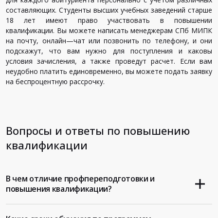
составляющих
.
Студенты
высших
учебных
заведений
старше
18
лет
имеют
право
участвовать
в
повышении
квалификации
.
Вы
можете
написать
менеджерам
СПб
МИПК
на
почту
,
онлайн
—
чат
или
позвонить
по
телефону
,
и
они
подскажут
,
что
вам
нужно
для
поступления
и
каковы
условия
зачисления
,
а
также
проведут
расчет
.
Если
вам
неудобно
платить
единовременно
,
вы
можете
подать
заявку
на
беспроцентную
рассрочку
.
Вопросы и ответы по повышению
квалификации
В чем отличие профпереподготовки и
повышения квалификации?