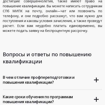
достигшие
совершеннолетия
,
также
имеют
право
на
повышение
квалификации
.
Вы
можете
написать
сотрудникам
СПб
МИПК
на
почту
,
онлайн
—
чат
или
позвонить
по
телефону
,
и
они
подробно
расскажут
,
что
вам
нужно
для
поступления
и
каковы
условия
зачисления
,
а
также
проведут
расчет
.
Если
вам
неудобно
платить
единовременно
,
вы
можете
подать
заявку
на
беспроцентную
рассрочку
.
Вопросы и ответы по повышению
квалификации
В чем отличие профпереподготовки и
повышения квалификации?
Какие сроки обучения по программам
повышения квалификации?