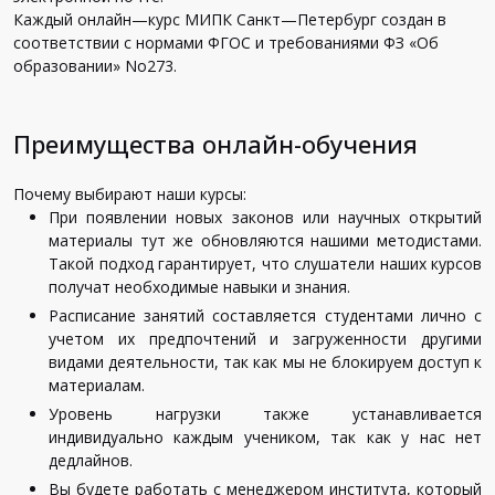
Каждый
онлайн
—
курс
МИПК
Санкт
—
Петербург
создан
в
соответствии
с
нормами
ФГОС
и
требованиями
ФЗ
«
Об
образовании
»
No273
.
Преимущества онлайн-обучения
Почему
выбирают
наши
курсы
:
При
появлении
новых
законов
или
научных
открытий
материалы
тут
же
обновляются
нашими
методистами
.
Такой
подход
гарантирует
,
что
слушатели
наших
курсов
получат
необходимые
навыки
и
знания
.
Расписание
занятий
составляется
студентами
лично
с
учетом
их
предпочтений
и
загруженности
другими
видами
деятельности
,
так
как
мы
не
блокируем
доступ
к
материалам
.
Уровень
нагрузки
также
устанавливается
индивидуально
каждым
учеником
,
так
как
у
нас
нет
дедлайнов
.
Вы
будете
работать
с
менеджером
института
,
который