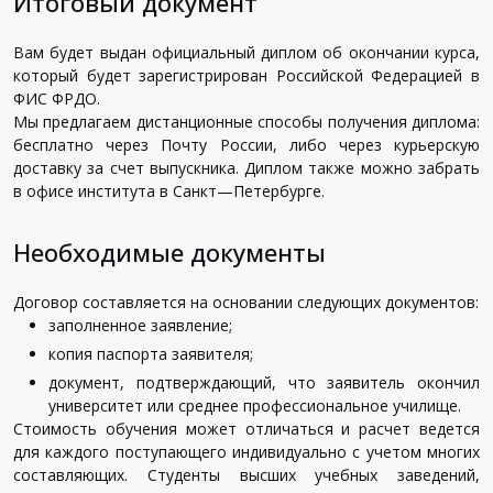
Итоговый документ
Вам
будет
выдан
официальный
диплом
об
окончании
курса
,
который
будет
зарегистрирован
Российской
Федерацией
в
ФИС
ФРДО
.
Мы
предлагаем
дистанционные
способы
получения
диплома
:
бесплатно
через
Почту
России
,
либо
через
курьерскую
доставку
за
счет
выпускника
.
Диплом
также
можно
забрать
в
офисе
института
в
Санкт
—
Петербурге
.
Необходимые документы
Договор
составляется
на
основании
следующих
документов
:
заполненное
заявление
;
копия
паспорта
заявителя
;
документ
,
подтверждающий
,
что
заявитель
окончил
университет
или
среднее
профессиональное
училище
.
Стоимость
обучения
может
отличаться
и
расчет
ведется
для
каждого
поступающего
индивидуально
с
учетом
многих
составляющих
.
Студенты
высших
учебных
заведений
,