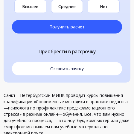
Высшее
Среднее
Нет
Получить расчет
Приобрести в рассрочку
Оставить заявку
Санкт
—
Петербургский
МИПК
проводит
курсы
повышения
квалификации
«
Современные
методики
в
практике
педагога
—
психолога
по
профилактике
предэкзаменационного
стресса
»
в
режиме
онлайн
—
обучения
.
Все
,
что
вам
нужно
для
учебного
процесса
, —
это
ноутбук
,
компьютер
или
даже
смартфон
:
мы
вышлем
вам
учебные
материалы
по
электронной
почте
.