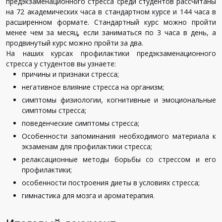
предэкзаменационного
стресса
среди
студентов
рассчитаны
на
72
академических
часа
в
стандартном
курсе
и
144
часа
в
расширенном
формате
.
Стандартный
курс
можно
пройти
менее
чем
за
месяц
,
если
заниматься
по
3
часа
в
день
,
а
продвинутый
курс
можно
пройти
за
два
.
На
наших
курсах
профилактики
предэкзаменационного
стресса
у
студентов
вы
узнаете
:
причины
и
признаки
стресса
;
негативное
влияние
стресса
на
организм
;
симптомы
физиологии
,
когнитивные
и
эмоциональные
симптомы
стресса
;
поведенческие
симптомы
стресса
;
Особенности
запоминания
необходимого
материала
к
экзаменам
для
профилактики
стресса
;
релаксационные
методы
борьбы
со
стрессом
и
его
профилактики
;
особенности
построения
диеты
в
условиях
стресса
;
гимнастика
для
мозга
и
ароматерапия
.