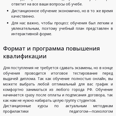
ответит
на
все
ваши
вопросы
об
учебе
.
Дистанционное
обучение
экономично
,
но
в
то
же
время
качественно
.
Для
нас
важно
,
чтобы
процесс
обучения
был
легким
и
увлекательным
,
поэтому
учебный
план
представлен
в
интерактивной
форме
.
Формат и программа повышения
квалификации
Для
поступления
не
требуется
сдавать
экзамены
,
но
в
конце
обучения
проводится
итоговое
тестирование
перед
выдачей
диплома
.
Так
как
обучение
полностью
онлайн
,
вы
можете
выбрать
любой
оптимальный
для
вас
график
и
комфортно
заниматься
из
любого
города
РФ
.
Обучение
начинается
сразу
после
оплаты
и
подписания
договора
,
так
как
нам
не
нужно
набирать
целую
группу
студентов
.
Дистанционные
курсы
по
актуальным
методикам
профилактики
педагогом
—
психологом