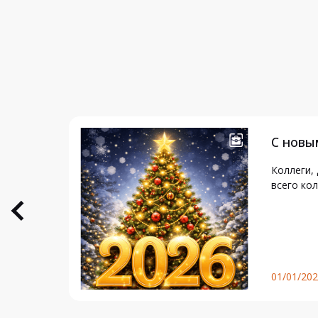
корой
С новы
Коллеги, 
всего к
авляем с
иком
01/01/20