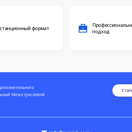
Профессиональн
станционный формат
подход
дополнительного
Стат
льный Межотраслевой