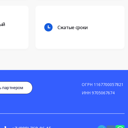
ый
Сжатые сроки
ОГРН
1167700057821
ь партнером
ИНН
9705067674