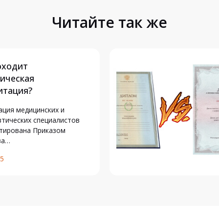
Читайте так же
оходит
ическая
итация?
ация медицинских и
тических специалистов
тирована Приказом
ва…
25