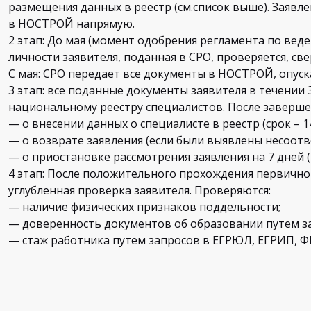
размещения данных в реестр (см.список выше). Заявле
в НОСТРОЙ напрямую.
2 этап: До мая (момент одобрения регламента по веде
личности заявителя, поданная в СРО, проверяется, св
С мая: СРО передает все документы в НОСТРОЙ, опуск
3 этап: все поданные документы заявителя в течении
национальному реестру специалистов. После заверш
— о внесении данных о специалисте в реестр (срок – 14
— о возврате заявления (если были выявлены несоотв
— о приостановке рассмотрения заявления на 7 дней 
4 этап: После положительного прохождения первично
углубленная проверка заявителя. Проверяются:
— наличие физических признаков поддельности;
— доверенность документов об образовании путем з
— стаж работника путем запросов в ЕГРЮЛ, ЕГРИП, ФН