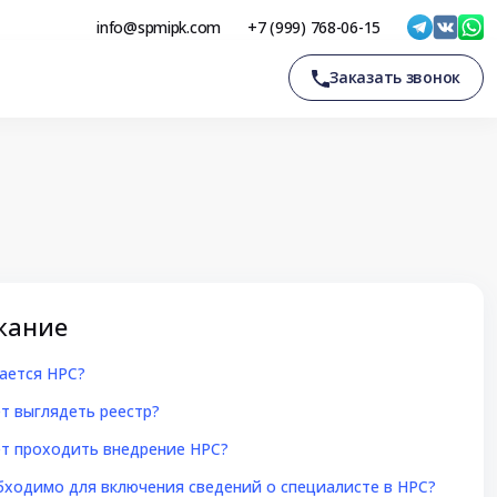
info@spmipk.com
+7 (999) 768-06-15
Заказать звонок
жание
сается НРС?
ет выглядеть реестр?
ет проходить внедрение НРС?
бходимо для включения сведений о специалисте в НРС?