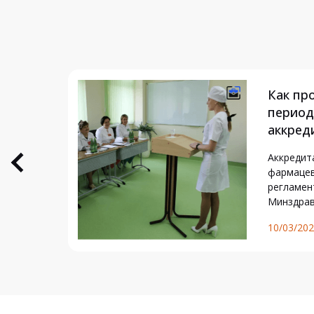
Как пр
период
аккред
3 году
Аккредит
льно…
фармацев
регламен
Минздра
10/03/20