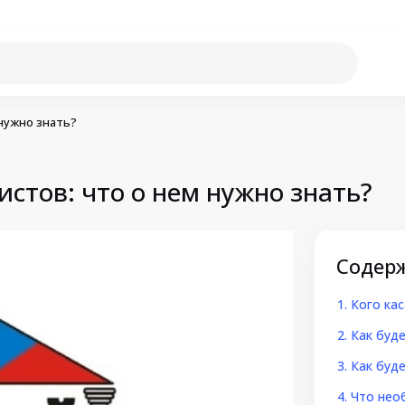
нужно знать?
стов: что о нем нужно знать?
Содер
Кого ка
Как буд
Как буд
Что нео